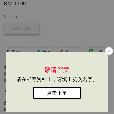
RM 45.00
Quantity
Sold Out
Share
Tweet
Pin it
LINE
出版日期：2007/02/01
敬请留意
再版日期：2020/11
请在邮寄资料上，请填上英文名字。
摘要說明：
我自家的壇城，除了「佛」、「菩薩」、「緣覺」、「聲聞」
点击下单
之外。尚供有金剛神、護法神、空行、諸天。
我有一天，在「諸天」前供奉一油燈。向著「諸天」一心的祈
禱。