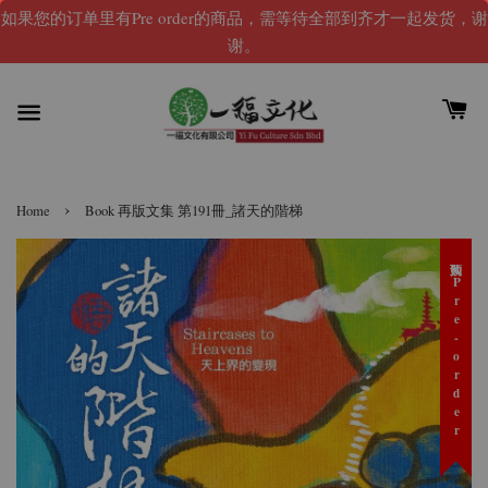
如果您的订单里有Pre order的商品，需等待全部到齐才一起发货，谢
谢。
›
Home
Book 再版文集 第191冊_諸天的階梯
预购 Pre-order