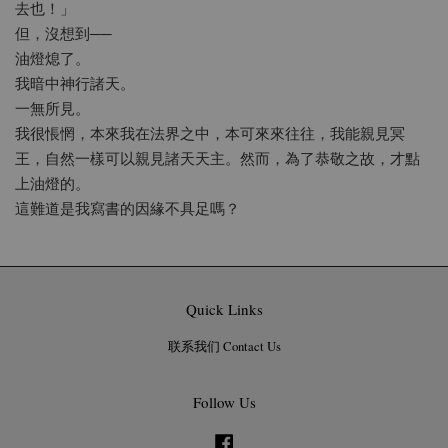
去也！」
但，沒想到──
油燈熄了。
我暗中神行諸天。
一無所見。
我很悵惘，本來我在法界之中，本可來來往往，我能親見冥
王，自然一樣可以親見諸天天主。然而，為了恭敬之故，才點
上油燈的。
這難道是我寫書的因緣不具足嗎？
Quick Links
联系我们 Contact Us
Follow Us
Facebook