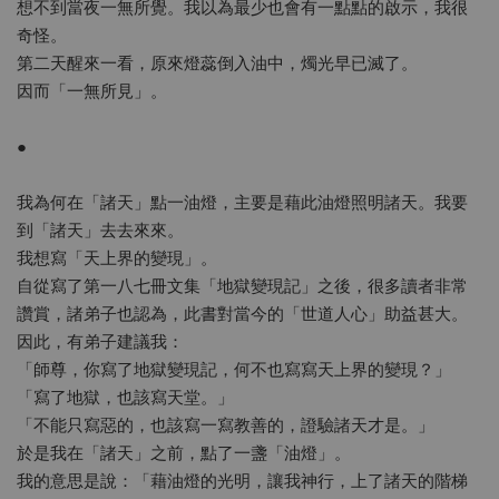
想不到當夜一無所覺。我以為最少也會有一點點的啟示，我很
奇怪。
第二天醒來一看，原來燈蕊倒入油中，燭光早已滅了。
因而「一無所見」。
●
我為何在「諸天」點一油燈，主要是藉此油燈照明諸天。我要
到「諸天」去去來來。
我想寫「天上界的變現」。
自從寫了第一八七冊文集「地獄變現記」之後，很多讀者非常
讚賞，諸弟子也認為，此書對當今的「世道人心」助益甚大。
因此，有弟子建議我：
「師尊，你寫了地獄變現記，何不也寫寫天上界的變現？」
「寫了地獄，也該寫天堂。」
「不能只寫惡的，也該寫一寫教善的，證驗諸天才是。」
於是我在「諸天」之前，點了一盞「油燈」。
我的意思是說：「藉油燈的光明，讓我神行，上了諸天的階梯