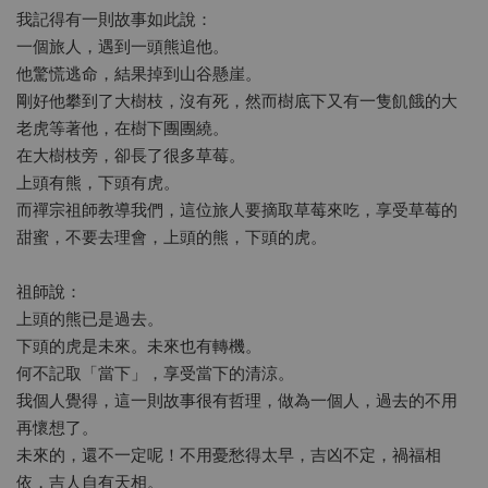
我記得有一則故事如此說：
一個旅人，遇到一頭熊追他。
他驚慌逃命，結果掉到山谷懸崖。
剛好他攀到了大樹枝，沒有死，然而樹底下又有一隻飢餓的大
老虎等著他，在樹下團團繞。
在大樹枝旁，卻長了很多草莓。
上頭有熊，下頭有虎。
而禪宗祖師教導我們，這位旅人要摘取草莓來吃，享受草莓的
甜蜜，不要去理會，上頭的熊，下頭的虎。
祖師說：
上頭的熊已是過去。
下頭的虎是未來。未來也有轉機。
何不記取「當下」，享受當下的清涼。
我個人覺得，這一則故事很有哲理，做為一個人，過去的不用
再懷想了。
未來的，還不一定呢！不用憂愁得太早，吉凶不定，禍福相
依，吉人自有天相。