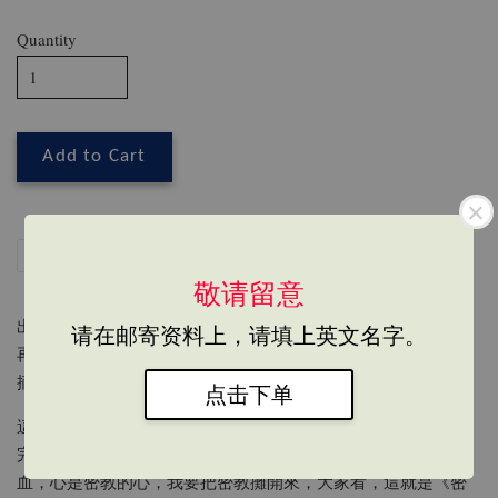
Quantity
Add to Cart
Share
Tweet
Pin it
LINE
敬请留意
出版日期：1997/04/01
请在邮寄资料上，请填上英文名字。
再版日期：2020/11
摘要說明：
点击下单
這是一本討論密教的書，原則上，我已把密教的大餅，全部吃
完了，吞了下去，同時也消化吸收了，如今，血液中是密教的
血，心是密教的心，我要把密教攤開來，大家看，這就是《密