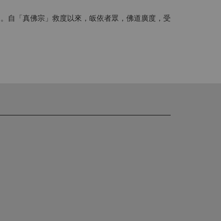
的。自「真佛宗」救度以來，皈依者眾，佛道廣度，受