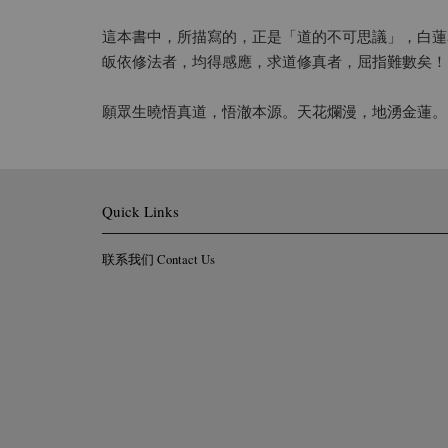
這本書中，所描寫的，正是「道的不可思議」，白蓮
皈依修法者，均得感應，求道修真者，屈指難數矣！
願眾生曉悟真道，悟澈本源。天花爛漫，地湧金蓮。
Quick Links
联系我们 Contact Us