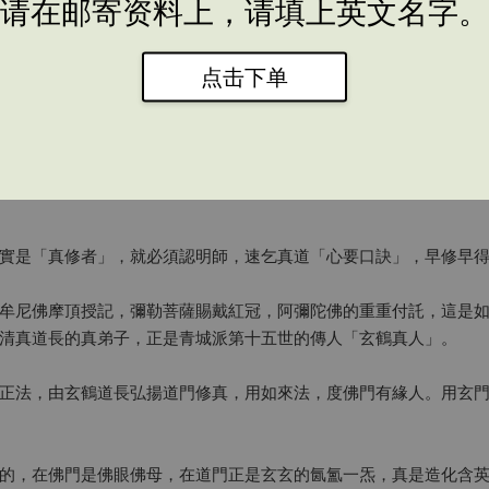
请在邮寄资料上，请填上英文名字。
点击下单
實是「真修者」，就必須認明師，速乞真道「心要口訣」，早修早
牟尼佛摩頂授記，彌勒菩薩賜戴紅冠，阿彌陀佛的重重付託，這是
清真道長的真弟子，正是青城派第十五世的傳人「玄鶴真人」。
正法，由玄鶴道長弘揚道門修真，用如來法，度佛門有緣人。用玄
的，在佛門是佛眼佛母，在道門正是玄玄的氤氳一炁，真是造化含