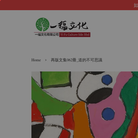
如
›
Home
再版文集062冊_道的不可思議