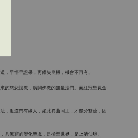
得道，早悟早證果，再錯失良機，機會不再有。
如來的慈悲設教，廣開佛教的無量法門。而紅冠聖冕金
門法，度道門有緣人，如此異曲同工，才能分雙流，因
英，具無窮的變化聖境，是極樂世界，是上清仙境。