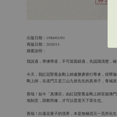
出版日期：1986/01/01
再版日期：2020/11
摘要說明：
我說過，學佛學道，不可當面錯過，先認識清楚，確
今天，我紅冠聖冕金剛上師盧勝彥密行尊者，得釋迦
剛上師，在道門又是三山九侯先生的真弟子，青城派
善哉！如今「真佛宗」由紅冠聖冕金剛上師宣揚佛門
地制宜，因教而修，才可以普度天下眾生也。
善哉！白蓮花童子的境界，本是無極混元一炁所化生