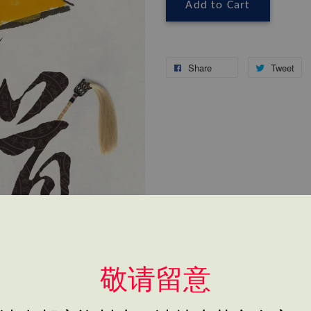
Add to Cart
Share
Tweet
敬请留意