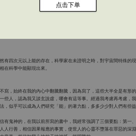
点击下单
然有四次元以上能的存在，科學家在未證明之時，對宇宙間特殊的
相在科學中能顯現出來。
不寫，始終在我的內心中翻騰翻騰，因為寫了，這些大半全是有形
一些人，認為我又談玄說虛，哪會有這等事。經過我考慮再考慮，
法，似乎可以成為人們研究「能」的著力點，多多少少對人們有些
信有鬼神的，在我以前所寫的書中，我經常強調了三個要點：第一
人人行善，相信因果報應的事實，使世人的心靈不墮落在罪惡的深