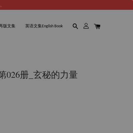
谢。
再版文集
英语文集English Book
 第026册_玄秘的力量