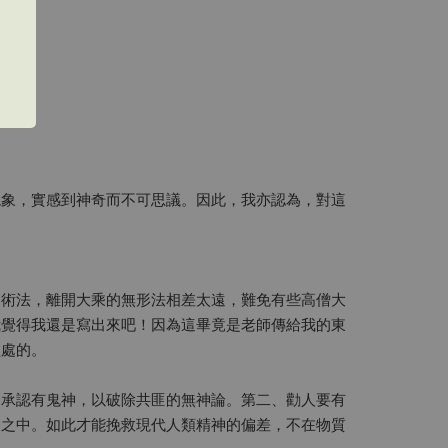
現象，實感到神奇而不可思議。因此，我亦認為，對這
的術法，離開大乘的無形法相差太遠，難免有些高僧大
我覺得我還是寫出來吧！因為這畢竟是老師傳給我的東
益處的。
、承認有鬼神，以破除共匪的無神論。第二、勸人要有
淵之中。如此才能挽救現代人類精神的偏差，不在物質