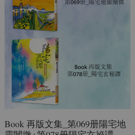
Book 再版文集_第069册陽宅地
靈闡微+第078册陽宅玄祕譚