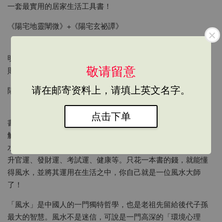
一套最實用的居家生活工具書！
《陽宅地靈闡微》+《陽宅玄祕譚》
《陽宅地靈闡微》及《陽宅玄祕譚》淺顯易懂的文字配合簡單
明瞭的圖說，讓您輕易辨識各種屋相，掌握陽宅風水六大原
敬请留意
則。原來風水也可以這麼簡單！
请在邮寄资料上，请填上英文名字。
陽宅地靈闡微：細述住宅地理風水
《陽宅地靈闡微》是盧勝彥大師將其二十年的堪輿經驗，寫成
点击下单
書和讀者分享，文章配合生動活撥的圖片解說，讓讀者輕易了
解風水祕笈，確實掌握財運，以淺顯易懂的文字，敘述陽宅風
水原理，替自己及家人化解厄運，擁有健康的身體，教你創造
升官運、發財運、考試運、健康等。只花一本書的錢，就能懂
得風水，並將其運用在生活之中，你自己就是一位風水大師
了！
「風水」是中國人的一門獨特哲學，也是老祖先留給後代子孫
最大的智慧。風水不是迷信，可說是一門高深的「環境心理