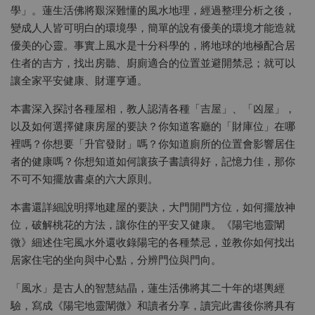
學」。蓮生活佛將艱深難懂的風水地理，經過整理分析之後，
變成人人皆可明白的環境學，簡單的說有優美的環境才能造就
優美的心靈。事實上風水是十分科學的，將地球的地極配合居
住者的吉方，找出房聽、廚廁適合的位置並避開禁忌；就可以
讓全家平安健康、財運亨通。
本書深入探討各種屋相，教人認清各種「吉屋」、「凶屋」，
以及如何選擇健康房屋的要訣？你知道客廳的「財庫位」在哪
裡嗎？你想要「升官發財」嗎？你知道廁所的位置會影響居住
者的健康嗎？你想知道如何讓孩子書讀得好，記憶力佳，那你
不可不知擺放書桌的六大原則。
本書還詳細說明擇地建屋的要訣，大門開門方位，如何擺放神
位，破解桃花的方法，讓你住的平安又健康。《陽宅地靈闡
微》細述住宅風水外還收錄陽宅的各種禁忌，並教你如何找出
居家住宅的坐向與中心點，分辨門位與門向。
「風水」是古人的智慧結晶，蓮生活佛將其二十年的堪輿經
驗，寫成《陽宅地靈闡微》和讀者分享，讀完此書後你將具有