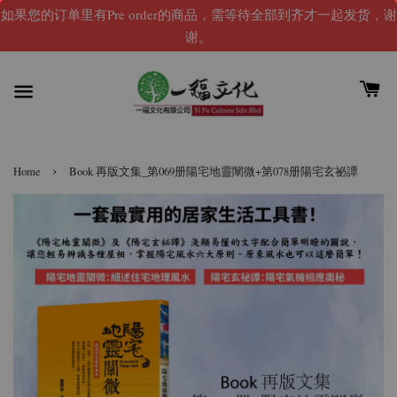
如果您的订单里有Pre order的商品，需等待全部到齐才一起发货，谢
谢。
›
Home
Book 再版文集_第069册陽宅地靈闡微+第078册陽宅玄祕譚