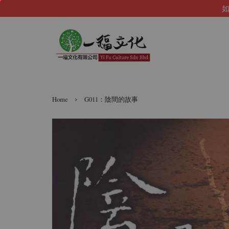
如
›
Home
G011：陰間的故事