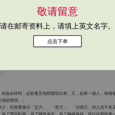
敬请留意
请在邮寄资料上，请填上英文名字。
点击下单
這包括了「陰間」，我親自看見了「地獄變現」。這本書的內容
？」
，在臨命終時，必然看見地獄變現出來。又，如果一個人，精進
見地獄變現。」
很少，自然要修出「定力」、「慧力」、「功德力」的人也不多
、為了懲惡勸善、為了轉危為安、為了轉禍為福，所以在我的第