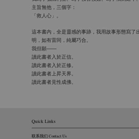
主旨無他，三個字：
「救人心」。
這本書內，全是靈感的事跡，我用故事形態寫了
明，如有雷同，純屬巧合。
我但願——
讀此書者入於正信。
讀此書者入於正修。
讀此書者上昇天界。
讀此書者見性成佛。
Quick Links
联系我们 Contact Us