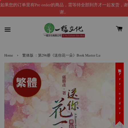
如果您的订单里有Pre order的商品，需等待全部到齐才一起发货，谢
谢。
›
Home
繁体版 ：第296册《送你花一朵》Book Master Lu
预购 Pre-order