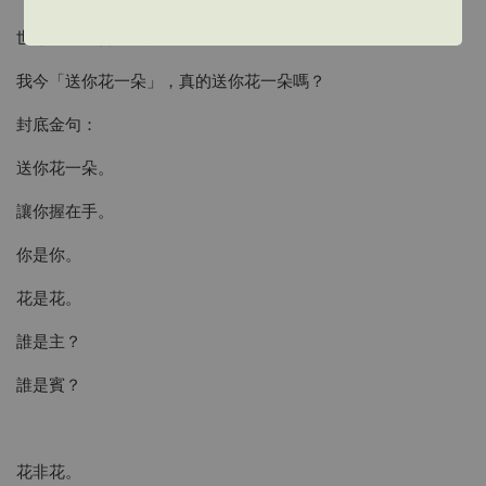
世尊在靈山會上，拈花示眾，
我今「送你花一朵」，真的送你花一朵嗎？
封底金句：
送你花一朵。
讓你握在手。
你是你。
花是花。
誰是主？
誰是賓？
花非花。