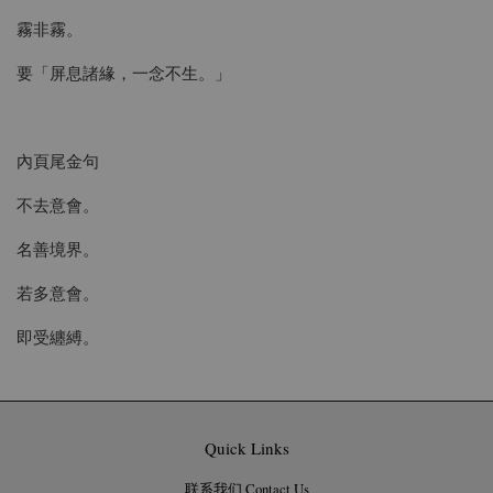
霧非霧。
要「屏息諸緣，一念不生。」
內頁尾金句
不去意會。
名善境界。
若多意會。
即受纏縛。
Quick Links
联系我们 Contact Us