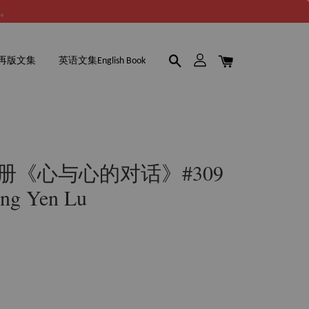
谢。
再版文集
英语文集English Book
9册《心与心的对话》#309
eng Yen Lu