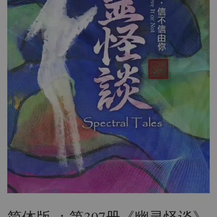
简体版 ：第307册《幽灵怪谈》