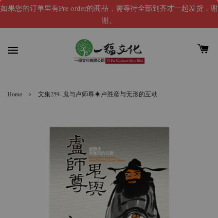
如果您的订单里有Pre order的商品，需等待全部到齐才一起发货，谢
谢。
›
Home
文集259- 鬼与卢师尊◈卢胜彦与无形的互动