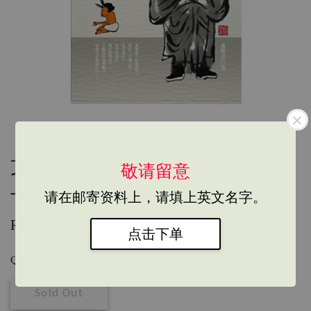
文集259- 鬼与卢师尊◈卢胜彦
敬请留意
与无形的互动
请在邮寄资料上，请填上英文名字。
RM 45.00
点击下单
Quantity
Sold Out