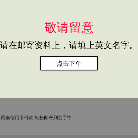
Add to Cart
敬请留意
Share
Tweet
请在邮寄资料上，请填上英文名字。
点击下单
-网银信用卡付款-轻松邮寄到您手中