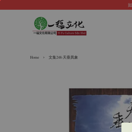
如
›
Home
文集248-天垂異象