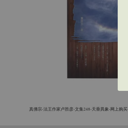
真佛宗-法王作家卢胜彦-
文集248-天垂異象
-
网上购买