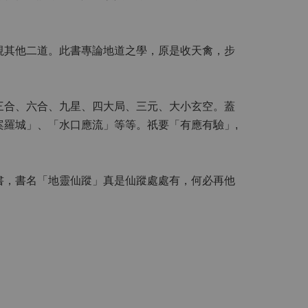
視其他二道。此書專論地道之學，原是收天禽，步
三合、六合、九星、四大局、三元、大小玄空。蓋
羅城」、「水口應流」等等。祇要「有應有驗」,
書，書名「地靈仙蹤」真是仙蹤處處有，何必再他