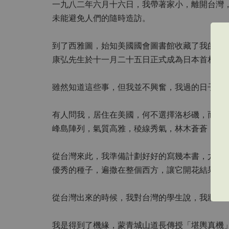
一九八二年六月十六日，我帶著家小，離開台灣
未能避免人們的隨時造訪。
到了西雅圖，始知美國國會圖書館收藏了我的著
康弘先生於十一月二十五日正式成為日本首相，
雖然知道這些事，但我並不興奮，我過的日子是
有人問我，居住在美國，何不選擇洛杉磯，而要
峰島陣列，氣質高雅，稜線秀氣，林木蒼蒼，四
從台灣來此，我準備計劃好好的寫幾本書，尤其
優秀的種子，遍撒在整個西方，讓它開花結果。
從台灣出來的時候，我對台灣的學生說，我將寫
我是得到了機緣，蒙青城山道長傳授「堪輿真機