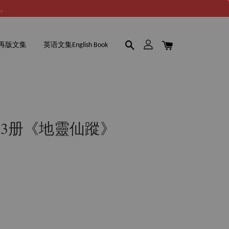
谢。
再版文集
英语文集English Book
43册《地靈仙蹤》