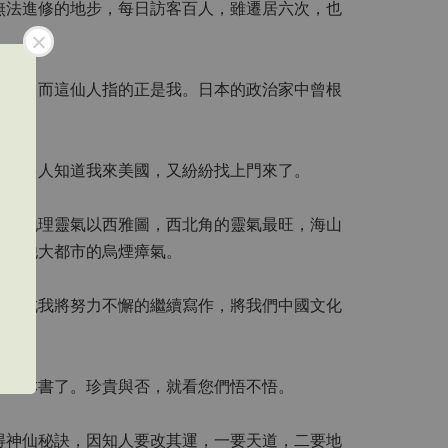
無法進修的地步，每日訪客百人，雖遷居六次，也
人」，而這仙人指的正是我。日本的政治家中曾根
友。
有很多人知道我來美國，又紛紛找上門來了。
國的地理靈氣以西雅圖，西北角的靈氣最旺，海山
有其他大都市的烏煙瘴氣。
，因此我將努力不懈的繼續寫作，將我們中國文化
是這本書了。珍貴與否，就看您們悟不悟。
得神仙秘訣，因知人要改其運，一要天道，二要地