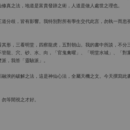
仙修真之法，地道是富貴發跡之術，人道是做人處世之理也。
三道分歧，皆有影響。我特別對所有學生交代此言，勿執一而忽
看其形，三看明堂，四察龍虎，五對朝山。我的書中所談，不分
不管龍、穴、砂、水、向，「官鬼禽曜」、「明堂水城」、「對案
麼派，我答「靈驗派」。
川融浹的破解之法，這是神仙心法，全屬天機之文。今天撰寫此
，勿等閒視之才好。