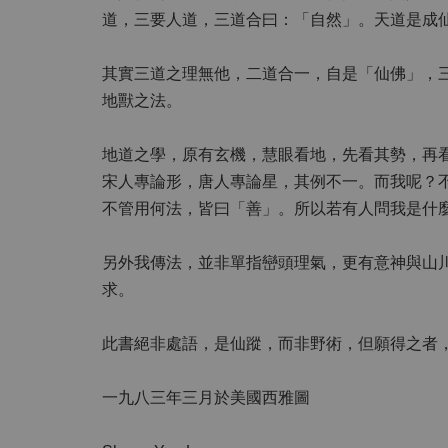
道，三要人道，三道合曰：「自然」。天道是成
其實三道之理無他，二道合一，自是「仙佛」，
地獸之法。
地道之學，原有玄機，慧眼看地，先看其勢，再
宋人專論形，唐人專論星，其例不一。而我呢？
不管用何法，皆曰「善」。所以若有人問我是什
另外我傳法，並非單指巒頭理氣，更有意神與山
求。
此書絕非處語，是仙蹤，而非野術，但願得之者
一九八三年三月於美國西雅圖