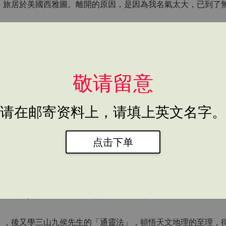
，旅居於美國西雅圖。離開的原因，是因為我名氣太大，已到了
作。日本作家高藤聰一郎，寫了一本書，書名是「現代中國的仙
我在十二年前，曾替其占算，十二年後必任首相，他是家父的密
敬请留意
半隱居的生活。在美國方面，祇要有中國人地方，就有我的書，
请在邮寄资料上，请填上英文名字。
到北國降雪的西雅圖？這問題問的好極了。因為我的回答是：美
季分明，正如仙鄉一般。西雅圖雖也是美國的一個大都會，但沒
点击下单
我的人雖在美國，但心在台灣，我會將自己的榮耀，帶回給國人
一本很珍貴的「地理書」給您們，作為給您們的紀念品，如今就
」，後又學三山九侯先生的「通靈法」，頓悟天文地理的至理，