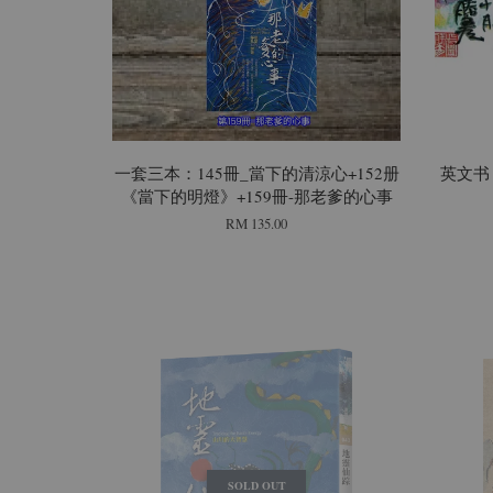
一套三本：145冊_當下的清涼心+152册
英文书 E2
《當下的明燈》+159冊-那老爹的心事
RM 135.00
SOLD OUT