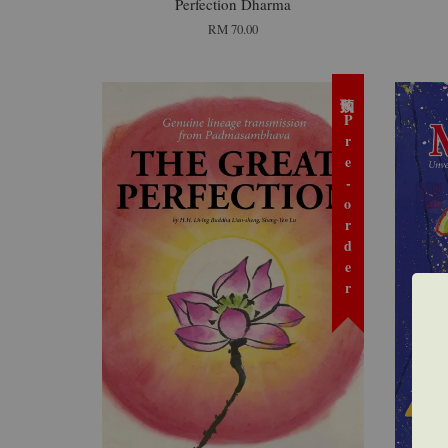
Perfection Dharma
RM 70.00
预购 Pre-order