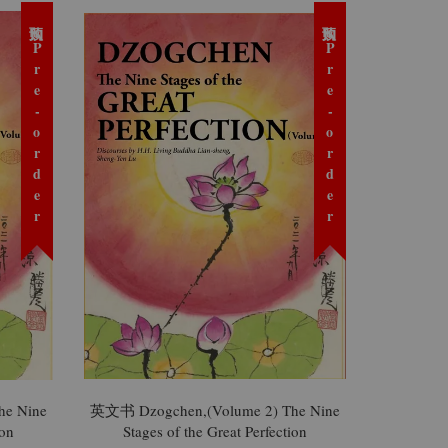
预购 Pre-order
预购 Pre-order
he Nine
英文书 Dzogchen,(Volume 2) The Nine
ion
Stages of the Great Perfection