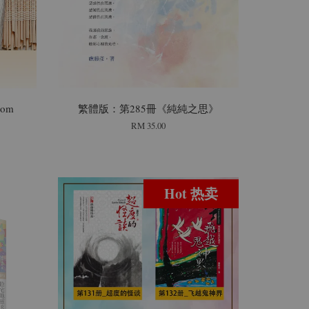
om
繁體版：第285冊《純純之思》
RM 35.00
Hot 热卖