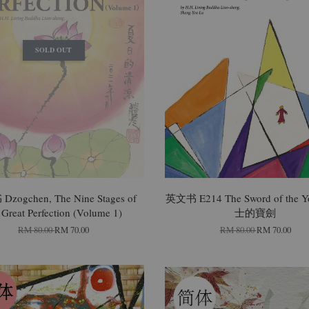
SOLD OUT
zogchen, The Nine Stages of
英文书 E214 The Sword of the 
 Great Perfection (Volume 1)
士的寶劍
RM 80.00
RM 70.00
RM 80.00
RM 70.00