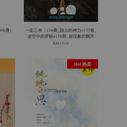
56冊)
一套三本：136冊_隐士的神力+137冊_
虚空中的穿梭+138冊_超现象的飘浮
RM 135.00
Hot 热卖