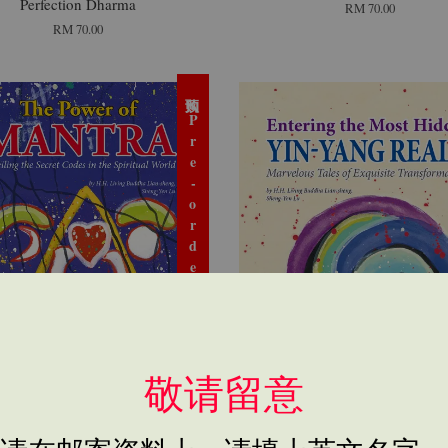
Perfection Dharma
RM 70.00
RM 70.00
预购 Pre-order
敬请留意