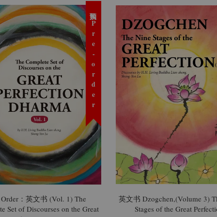
预购 Pre-order
e Order：英文书 (Vol. 1) The
英文书 Dzogchen,(Volume 3) T
e Set of Discourses on the Great
Stages of the Great Perfect