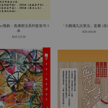
Order预购：真佛密法系列套装书 5
「大圓滿九次第法」套書 (含0
本
RM 468.00
RM 225.00
预购 Pre-order