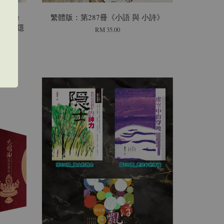
ng the
繁體版：第287冊《小語 與 小詩》
m 走入最隱
RM 35.00