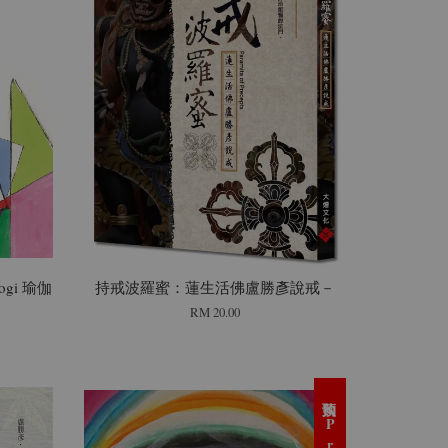
Yogi 瑜伽
持戒波羅蜜：蓮生活佛盧勝彥說戒－
RM 20.00