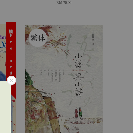
RM 70.00
预购 Pre-order