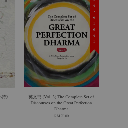
预购 Pre-order
小詩》
英文书 (Vol. 3) The Complete Set of
Discourses on the Great Perfection
Dharma
RM 70.00