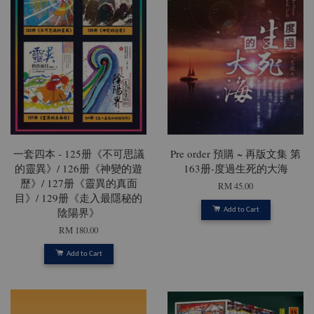
一套四本 - 125册《不可思議
Pre order 預購 ~ 再版文集 第
的靈異》/ 126册《神變的遊
163册-度過生死的大海
歷》/ 127册《靈異的真面
RM 45.00
目》/ 129册《走入最隱秘的
陰陽界》
Add to Cart
RM 180.00
Add to Cart