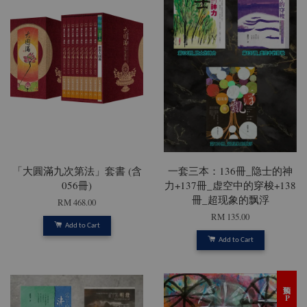
「大圓滿九次第法」套書 (含
一套三本：136冊_隐士的神
056冊)
力+137冊_虚空中的穿梭+138
冊_超现象的飘浮
RM 468.00
RM 135.00
Add to Cart
Add to Cart