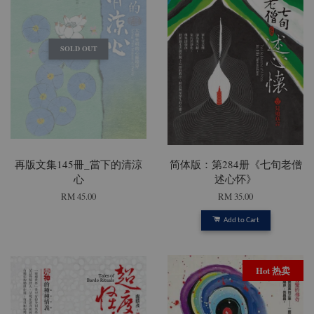
SOLD OUT
再版文集145冊_當下的清涼
简体版：第284册《七旬老僧
心
述心怀》
RM 45.00
RM 35.00
Add to Cart
Hot 热卖