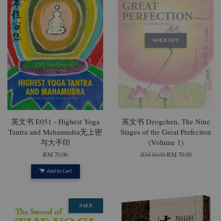
SOLD OUT
英文书 E051 - Highest Yoga
英文书 Dzogchen, The Nine
Tantra and Mahamudra无上密
Stages of the Great Perfection
与大手印
(Volume 1)
RM 70.00
RM 80.00
RM 70.00
Add to Cart
SALE