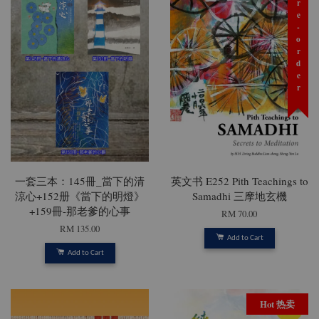
预购 Pre-order
一套三本：145冊_當下的清
英文书 E252 Pith Teachings to
涼心+152册《當下的明燈》
Samadhi 三摩地玄機
+159冊-那老爹的心事
RM 70.00
RM 135.00
Add to Cart
Add to Cart
Hot 热卖