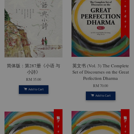
预购 Pre-order
简体版：第287册《小语 与
英文书 (Vol. 3) The Complete
小詩》
Set of Discourses on the Great
Perfection Dharma
RM 35.00
RM 70.00
Add to Cart
Add to Cart