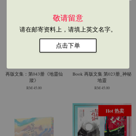
敬请留意
SOLD OUT
SOLD OUT
请在邮寄资料上，请填上英文名字。
点击下单
再版文集：第043册《地靈仙
Book 再版文集 第023册_神秘
蹤》
地靈
RM 45.00
RM 45.00
Hot 热卖