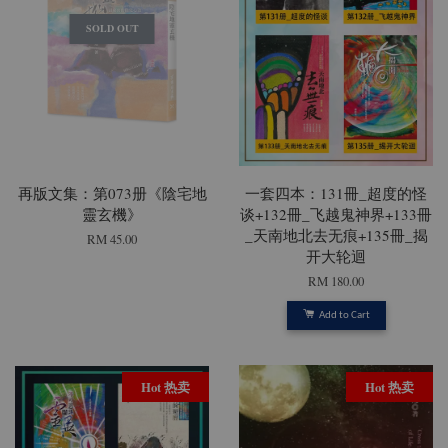
SOLD OUT
再版文集：第073册《陰宅地
一套四本：131冊_超度的怪
靈玄機》
谈+132冊_飞越鬼神界+133冊
_天南地北去无痕+135冊_揭
RM 45.00
开大轮迴
RM 180.00
Add to Cart
Hot 热卖
Hot 热卖