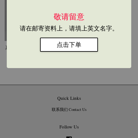
SOLD OUT
敬请留意
请在邮寄资料上，请填上英文名字。
点击下单
真佛宗符箓-天赐财符-（不包
含黄色框）frame
RM 20.00
Quick Links
联系我们 Contact Us
Follow Us