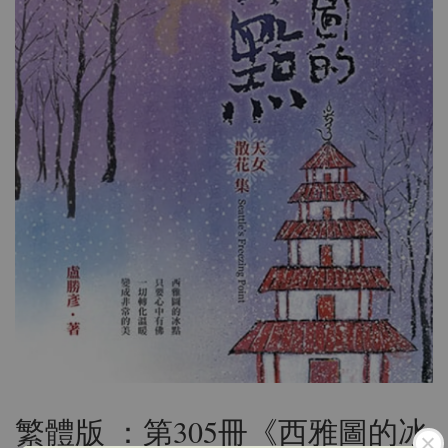
繁體版 ：第305冊《西雅圖的冰