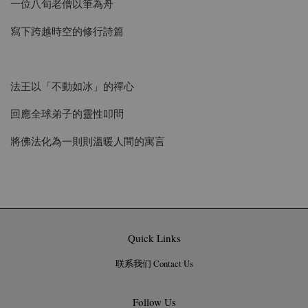
一位八旬老僧以筆為舟
寫下跨越時空的修行詩篇
法王以「不動如冰」的禪心
回應全球弟子的靈性叩問
將佛法化為一則則溫暖人間的寓言
Quick Links
联系我们 Contact Us
Follow Us